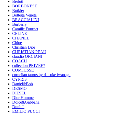
Berluti
BORBONESE
Botkier
Bottega Veneta
BRACCIALINI
Burberry
Camille Fournet
CELINE
CHANEL
Chloe
Christian Dior
CHRISTIAN PEAU
claudio ORCIANI
COACH
collection PRIVĒE?
COMTESSE
cornelian taurus by daisuke iwanaga
CYPRIS
Daniel&Bob
DESMO
DIESEL
Dior Homme
Dolce&Gabbana
Dunhill
EMILIO PUCCI