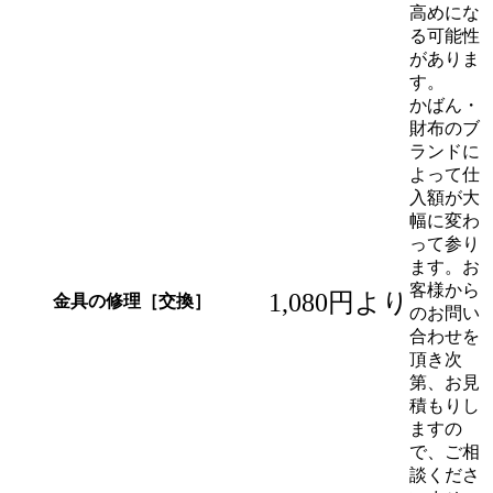
高めにな
る可能性
がありま
す。
かばん・
財布のブ
ランドに
よって仕
入額が大
幅に変わ
って参り
ます。お
客様から
1,080円より
金具の修理［交換］
のお問い
合わせを
頂き次
第、お見
積もりし
ますの
で、ご相
談くださ