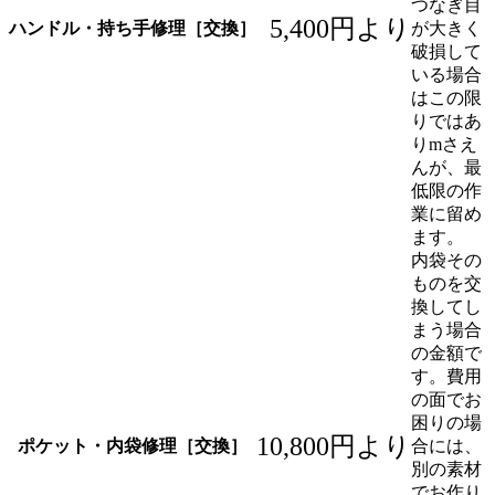
つなぎ目
5,400円より
ハンドル・持ち手修理［交換］
が大きく
破損して
いる場合
はこの限
りではあ
りmさえ
んが、最
低限の作
業に留め
ます。
内袋その
ものを交
換してし
まう場合
の金額で
す。費用
の面でお
困りの場
10,800円より
ポケット・内袋修理［交換］
合には、
別の素材
でお作り