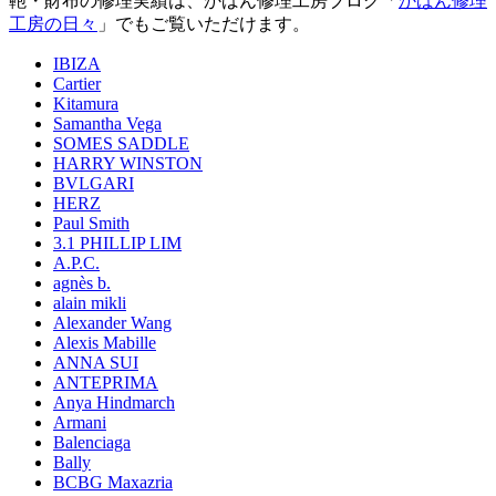
鞄・財布の修理実績は、かばん修理工房ブログ「
かばん修理
工房の日々
」でもご覧いただけます。
IBIZA
Cartier
Kitamura
Samantha Vega
SOMES SADDLE
HARRY WINSTON
BVLGARI
HERZ
Paul Smith
3.1 PHILLIP LIM
A.P.C.
agnès b.
alain mikli
Alexander Wang
Alexis Mabille
ANNA SUI
ANTEPRIMA
Anya Hindmarch
Armani
Balenciaga
Bally
BCBG Maxazria