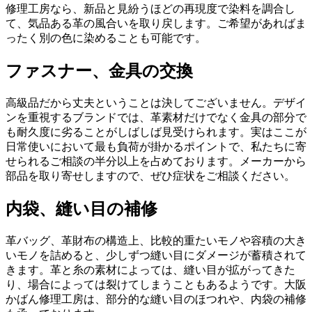
修理工房なら、新品と見紛うほどの再現度で染料を調合し
て、気品ある革の風合いを取り戻します。ご希望があればま
ったく別の色に染めることも可能です。
ファスナー、金具の交換
高級品だから丈夫ということは決してございません。デザイ
ンを重視するブランドでは、革素材だけでなく金具の部分で
も耐久度に劣ることがしばしば見受けられます。実はここが
日常使いにおいて最も負荷が掛かるポイントで、私たちに寄
せられるご相談の半分以上を占めております。メーカーから
部品を取り寄せしますので、ぜひ症状をご相談ください。
内袋、縫い目の補修
革バッグ、革財布の構造上、比較的重たいモノや容積の大き
いモノを詰めると、少しずつ縫い目にダメージが蓄積されて
きます。革と糸の素材によっては、縫い目が拡がってきた
り、場合によっては裂けてしまうこともあるようです。大阪
かばん修理工房は、部分的な縫い目のほつれや、内袋の補修