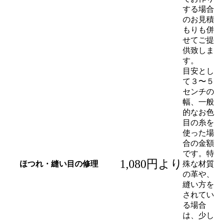
する場合
のお見積
もりも併
せてご提
供致しま
す。
目安とし
て３〜５
センチの
幅、一般
的なお色
目の糸を
使った場
合の金額
です。特
1,080円より
ほつれ・縫い目の修理
殊な材質
の革や、
縫い方を
されてい
る場合
は、少し