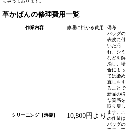
も承っております。
革かばんの修理費用一覧
作業内容
修理に掛かる費用
備考
バッグの
表皮に付
いた汚
れ、シミ
などを解
消し、場
合によっ
ては染め
直しをす
ることで
新品の様
な質感を
取り戻し
ます。こ
10,800円より
クリーニング［清掃］
の作業は
バッグの