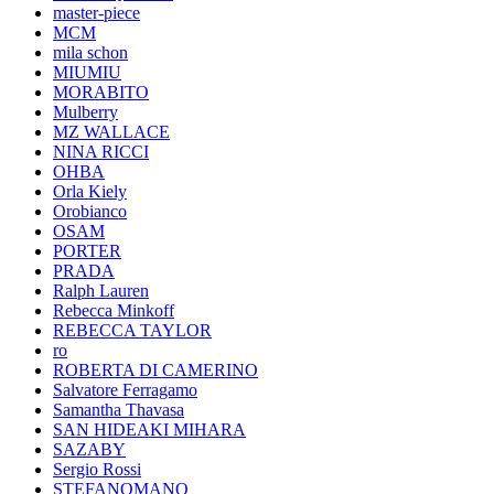
master-piece
MCM
mila schon
MIUMIU
MORABITO
Mulberry
MZ WALLACE
NINA RICCI
OHBA
Orla Kiely
Orobianco
OSAM
PORTER
PRADA
Ralph Lauren
Rebecca Minkoff
REBECCA TAYLOR
ro
ROBERTA DI CAMERINO
Salvatore Ferragamo
Samantha Thavasa
SAN HIDEAKI MIHARA
SAZABY
Sergio Rossi
STEFANOMANO