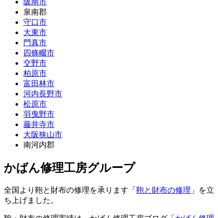
阪南市
泉南郡
守口市
大東市
門真市
四條畷市
交野市
柏原市
富田林市
河内長野市
松原市
羽曳野市
藤井寺市
大阪狭山市
南河内郡
かばん修理工房グループ
全国より鞄と財布の修理を承ります「
鞄と財布の修理
」を立
ち上げました。