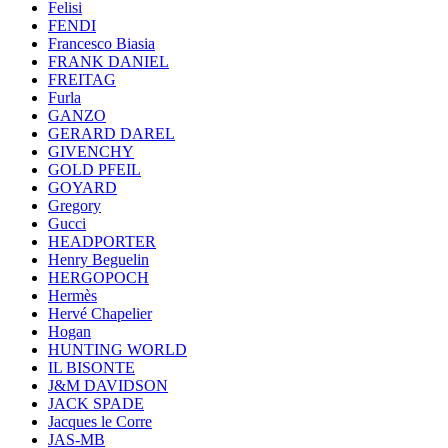
Felisi
FENDI
Francesco Biasia
FRANK DANIEL
FREITAG
Furla
GANZO
GERARD DAREL
GIVENCHY
GOLD PFEIL
GOYARD
Gregory
Gucci
HEADPORTER
Henry Beguelin
HERGOPOCH
Hermès
Hervé Chapelier
Hogan
HUNTING WORLD
IL BISONTE
J&M DAVIDSON
JACK SPADE
Jacques le Corre
JAS-MB