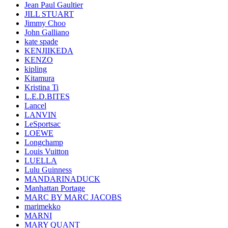
Jean Paul Gaultier
JILL STUART
Jimmy Choo
John Galliano
kate spade
KENJIIKEDA
KENZO
kipling
Kitamura
Kristina Ti
L.E.D.BITES
Lancel
LANVIN
LeSportsac
LOEWE
Longchamp
Louis Vuitton
LUELLA
Lulu Guinness
MANDARINADUCK
Manhattan Portage
MARC BY MARC JACOBS
marimekko
MARNI
MARY QUANT